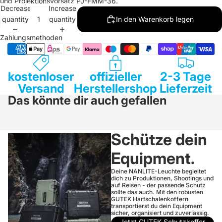
und Projektionsvorsatz PJ-FMM-36.
Decrease
Increase
quantity
quantity
In den Warenkorb legen
Zahlungsmethoden
kostenloser
offizieller
2-3 Tage
Versand
Herstellershop
Lieferzeit
Das könnte dir auch gefallen
Schütze dein
Equipment.
Deine NANLITE-Leuchte begleitet
dich zu Produktionen, Shootings und
auf Reisen - der passende Schutz
sollte das auch. Mit den robusten
GUTEK Hartschalenkoffern
transportierst du dein Equipment
sicher, organisiert und zuverlässig.
Jetzt GUTEK Schutzkoffer