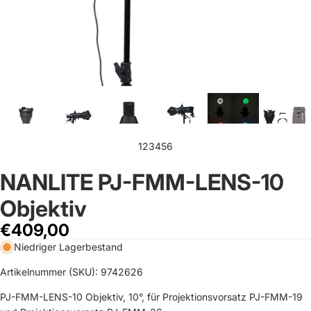
1
2
3
4
5
6
NANLITE PJ-FMM-LENS-10
Objektiv
€409,00
Niedriger Lagerbestand
Artikelnummer (SKU): 9742626
PJ-FMM-LENS-10 Objektiv, 10°, für Projektionsvorsatz PJ-FMM-19