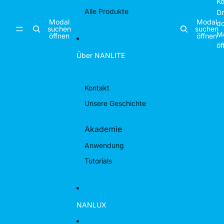
Ko
Alle Produkte
D
Modal
Modal
d
suchen
suchen
M
öffnen
öffnen
öf
Über NANLITE
Kontakt
Unsere Geschichte
Akademie
Anwendung
Tutorials
NANLUX