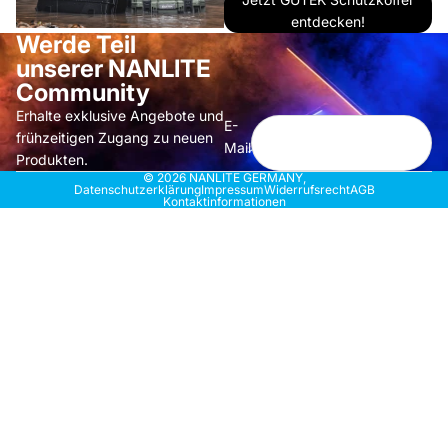
entdecken!
Werde Teil
unserer NANLITE
Community
Erhalte exklusive Angebote und
E-
frühzeitigen Zugang zu neuen
Mail
Produkten.
© 2026
NANLITE GERMANY
,
Datenschutzerklärung
Impressum
Widerrufsrecht
AGB
Kontaktinformationen