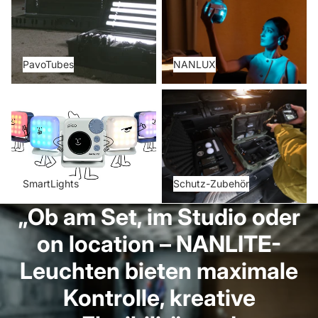
PavoTubes
NANLUX
SmartLights
Schutz-Zubehör
SmartLights
Schutz-Zubehör
„Ob am Set, im Studio oder
on location – NANLITE-
Leuchten bieten maximale
Kontrolle, kreative