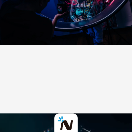
A
N
W
E
N
D
U
N
G