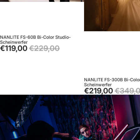
NANLITE FS-60B Bi-Color Studio-
Sale
Scheinwerfer
€119,00
€229,00
NANLITE FS-300B Bi-Color
Sale
Scheinwerfer
€219,00
€349,