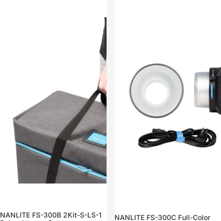
NANLITE FS-300B 2Kit-S-LS-1
Sale
NANLITE FS-300C Full-Color
Sale