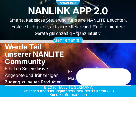
NANLINK APP 2.0
Smarte, kabellose Steuerung für deine NANLITE-Leuchten.
Erstelle Lichtpläne, aktiviere Effekte und steuere mehrere
Geräte gleichzeitig – ganz intuitiv.
Mehr erfahren!
Werde Teil
unserer NANLITE
Community
Erhalten Sie exklusive
E-
Angebote und frühzeitigen
Mail
Zugang zu neuen Produkten.
© 2026
NANLITE GERMANY
,
Datenschutzerklärung
Impressum
Widerrufsrecht
AGB
Kontaktinformationen