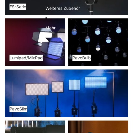
FS-Serie
Weiteres Zubehör
Lumipad/MixPad
PavoBulb
Mehr
Lumipad/MixPad
PavoBulb
PavoSlim
PavoSlim
PavoTubes
NANLUX